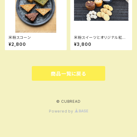
米粉スコーン
米粉スイーツとオリジナル紅茶
のセット
¥2,800
¥3,800
商品一覧に戻る
© CUBREAD
Powered by