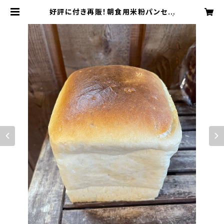
好評に付き再販！朝食用米粉パンセッ
ト 選べる食パン又はレーズンパン |
CUBREAD